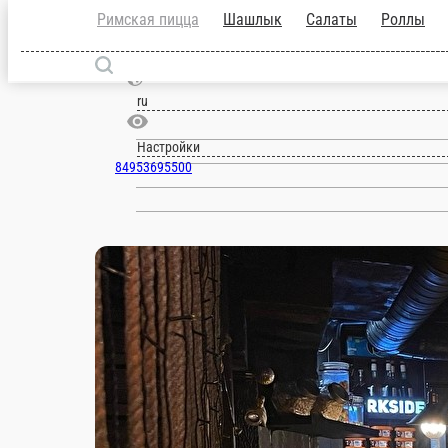
Римская пицца
Шашлык
Салаты
Ро
Москва
ru
Настройки
84953695500